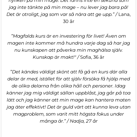
nyfiken på min mage. Det fanns inte en sekund som
jag inte tänkte på min mage – nu lever jag bara på!
Det är otroligt, jag som var så nära att ge upp.” /
Lana,
30 år
”Magfalds kurs är en investering för livet! Även om
magen inte kommer må hundra varje dag så har jag
nu kunskapen att påverka min maghälsa själv.
Kunskap är makt!" /
Sofia, 36 år
”Det kändes väldigt skönt att få gå en kurs där alla
delar är med, istället för att själv försöka få hjälp med
de olika delarna från olika håll och personer. Idag
känner jag mig väldigt sällan uppblåst, jag går på toa
lätt och jag känner att min mage kan hantera maten
jag äter effektivt! Det är guld värt att kunna leva utan
magproblem, som varit mitt högsta fokus under
många år.” / Nadja, 27 år