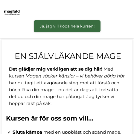
Ja, jag vill köpa hela kursen!
EN SJÄLVLÄKANDE MAGE
Det glädjer mig verkligen att se dig här!
Med
kursen
Magen väcker känslor – vi behöver börja
här
har du tagit ett avgörande steg mot att förstå och
börja läka din mage – nu det är dags att fortsätta
det du och din mage har påbörjat. Jag tycker vi
hoppar rakt på sak:
Kursen är för oss som vill...
✓
Sluta kämpa
med en
uppblåst och spänd mage,