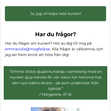
Ja, jag vill köpa hela kursen!
Har du frågor?
Har du frågor om kursen? Hör av dig till mig på
emmaviola@magfald.se
. Alla frågor är välkomna, och
jag ser fram emot att höra från dig!
”
Emma Violas djupa kunskap i samklang med en
mycket djup känsla för vår natur hör hemma hos
den nya tidens lärare – de som undervisar från
hjärtat.”
/ Margareta, 47 år