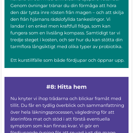
Genom övningar tränar du din förmåga att höra
den där tysta inre rösten från magen – och att skilja
den från hjärnans rädslofyllda tankeslingor. Vi
landar i en enkel men kraftfull fråga, som kan
fungera som en livslång kompass. Samtidigt tar vi
tredje steget i kosten, och ser hur du kan stötta din
tarmflora långsiktigt med olika typer av probiotika.
Ett kurstillfälle som både fördjupar och öppnar upp.
#8: Hitta hem
Nu knyter vi ihop trådarna och blickar framåt med
tillit. Du får en tydlig överblick och sammanfattning
över hela läkningsprocessen, vägledning för att
återinföra mat och stöd i att förstå eventuella
symptom som kan finnas kvar. Vi gör en
fördjupande övning för att se vad just din mage