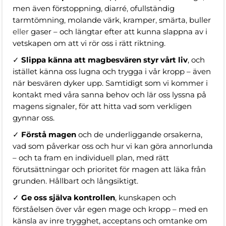
men även förstoppning
,
diarré
,
ofullständig
tarmtömning
,
molande värk
,
kramper
,
smärta
,
buller
eller
gaser
– och längtar efter att kunna slappna av
i
vetskapen om att vi rör oss i rätt riktning.
✓
Slippa känna att magbesvären styr vårt liv
, och
istället känna oss lugna och trygga i vår kropp – även
när besvären dyker upp. Samtidigt som vi kommer i
kontakt med våra sanna behov och lär oss lyssna på
magens signaler, för att hitta vad som verkligen
gynnar oss.
✓
Förstå magen
och de underliggande orsakerna,
vad som påverkar oss och hur vi kan göra annorlunda
– och ta fram en individuell plan, med rätt
förutsättningar och prioritet för magen att läka från
grunden. Hållbart och långsiktigt.
✓
Ge oss själva kontrollen
, kunskapen och
förståelsen över vår egen mage och kropp – med en
känsla av inre trygghet, acceptans och omtanke om