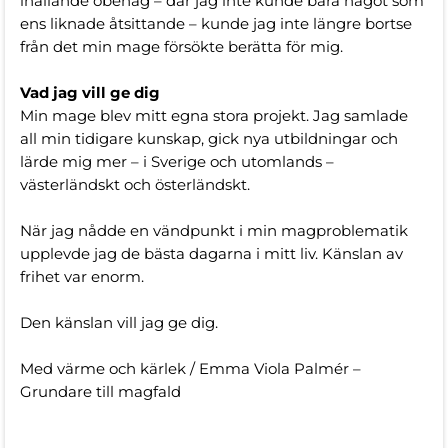
ihållande obehag – där jag inte kunde bära något som
ens liknade åtsittande – kunde jag inte längre bortse
från det min mage försökte berätta för mig.
Vad jag vill ge dig
Min mage blev mitt egna stora projekt. Jag samlade
all min tidigare kunskap, gick nya utbildningar och
lärde mig mer – i Sverige och utomlands –
västerländskt och österländskt.
När jag nådde en vändpunkt i min magproblematik
upplevde jag de bästa dagarna i mitt liv. Känslan av
frihet var enorm.
Den känslan vill jag ge dig.
Med värme och kärlek / Emma Viola Palmér –
Grundare till magfald