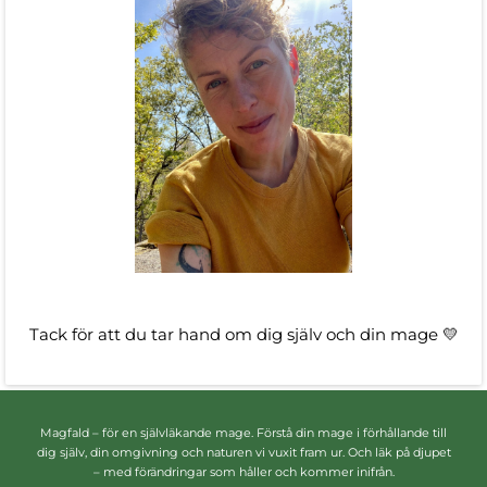
Tack för att du tar hand om dig själv och din mage 💛
Magfald – för en självläkande mage. Förstå din mage i förhållande till
dig själv, din omgivning och naturen vi vuxit fram ur. Och läk på djupet
– med förändringar som håller och kommer inifrån.