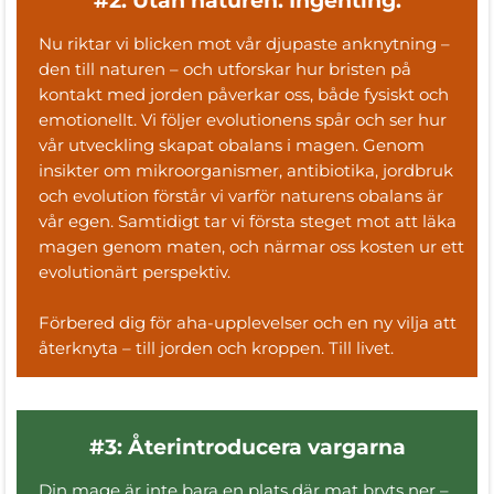
#2: Utan naturen. Ingenting.
Nu riktar vi blicken mot vår djupaste anknytning –
den till naturen – och utforskar hur bristen på
kontakt med jorden påverkar oss, både fysiskt och
emotionellt. Vi följer evolutionens spår och ser hur
vår utveckling skapat obalans i magen. Genom
insikter om mikroorganismer, antibiotika, jordbruk
och evolution förstår vi varför naturens obalans är
vår egen. Samtidigt tar vi första steget mot att läka
magen genom maten, och närmar oss kosten ur ett
evolutionärt perspektiv.
Förbered dig för aha-upplevelser och en ny vilja att
återknyta – till jorden och kroppen. Till livet.
#3: Återintroducera vargarna
Din mage är inte bara en plats där mat bryts ner –