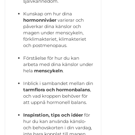
självkännedom.
Kunskap om hur dina
hormonnivåer
varierar och
påverkar dina känslor och
magen under menscykeln,
förklimakteriet, klimakteriet
och postmenopaus.
Förståelse för hur du kan
arbeta med dina känslor under
hela
menscykeln
.
Inblick i sambandet mellan din
tarmflora och hormonbalans
,
och vad kroppen behöver för
att uppnå hormonell balans.
Inspiration, tips och idéer
för
hur du kan använda känslo-
och behovskorten i din vardag,
inte bara kopplat till magen.