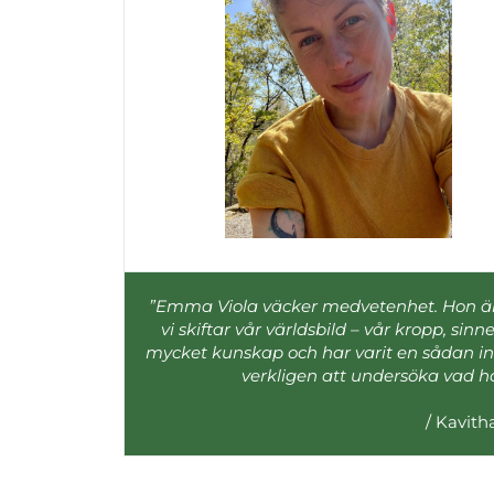
”Emma Viola väcker medvetenhet. Hon är 
vi skiftar vår världsbild – vår kropp, sin
mycket kunskap och har varit en sådan i
verkligen att undersöka vad hon
/ Kavitha