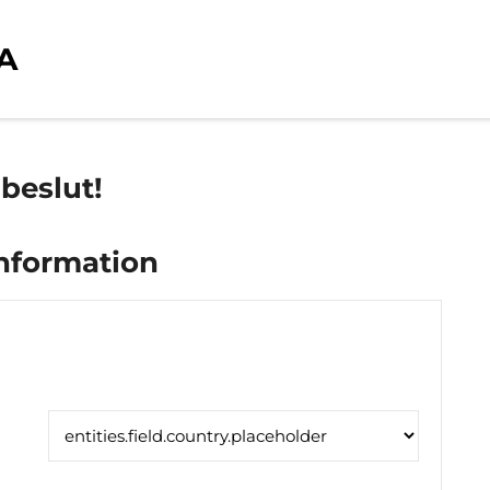
A
 beslut!
information