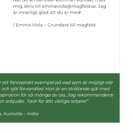
mig, skriv till
emmaviola@magfald.se.
Jag
är innerligt glad att du är med!
/ Emma Viola – Grundare till magfald
ett fantastiskt exempel på vad som är möjligt när
ne och själ förvandlas! Hon är en strålande själ med
nspiration för så många av oss. Jag rekommenderar
 erbjuder. Tack för ditt viktiga arbete!”
, Auroville – India